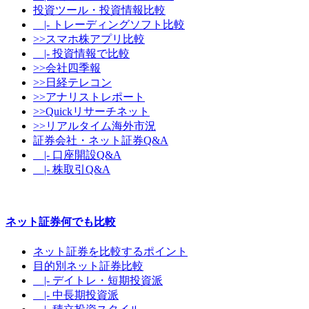
投資ツール・投資情報比較
|- トレーディングソフト比較
>>スマホ株アプリ比較
|- 投資情報で比較
>>会社四季報
>>日経テレコン
>>アナリストレポート
>>Quickリサーチネット
>>リアルタイム海外市況
証券会社・ネット証券Q&A
|- 口座開設Q&A
|- 株取引Q&A
ネット証券何でも比較
ネット証券を比較するポイント
目的別ネット証券比較
|- デイトレ・短期投資派
|- 中長期投資派