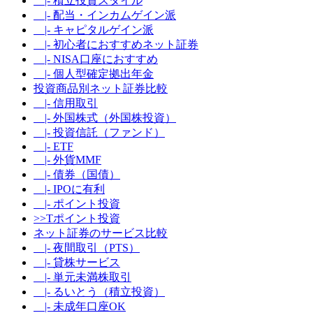
|- 積立投資スタイル
|- 配当・インカムゲイン派
|- キャピタルゲイン派
|- 初心者におすすめネット証券
|- NISA口座におすすめ
|- 個人型確定拠出年金
投資商品別ネット証券比較
|- 信用取引
|- 外国株式（外国株投資）
|- 投資信託（ファンド）
|- ETF
|- 外貨MMF
|- 債券（国債）
|- IPOに有利
|- ポイント投資
>>Tポイント投資
ネット証券のサービス比較
|- 夜間取引（PTS）
|- 貸株サービス
|- 単元未満株取引
|- るいとう（積立投資）
|- 未成年口座OK